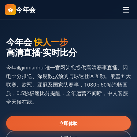
今年会
☰
⚽
今年会
快人一步
高清直播·实时比分
今年会jinnianhui唯一官网为您提供高清赛事直播、闪
电比分推送、深度数据预测与球迷社区互动。覆盖五大
联赛、欧冠、亚冠及国家队赛事，1080p 60帧流畅画
质，0.5秒极速比分提醒，全年运营不间断，中文客服
全天候在线。
立即体验