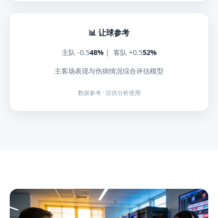
📊 让球参考
主队 -0.5
48%
| 客队 +0.5
52%
主客场表现与伤病情况综合评估模型
数据参考 · 仅供分析使用