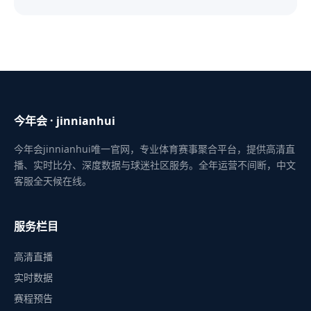
今年会 · jinnianhui
今年会jinnianhui唯一官网，专业体育赛事聚合平台，提供高清直
播、实时比分、深度数据与球迷社区服务。全年运营不间断，中文
客服全天候在线。
服务栏目
高清直播
实时数据
赛程预告