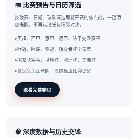
📅 比赛预告与日历筛选
按联赛、日期、球队筛选即将开赛的焦点战，一键添
加提醒，不再错过任何精彩对决。
英超、西甲、意甲、德甲、法甲完整赛程
欧冠、欧联、亚冠、解放者杯全覆盖
国家队赛事：世界杯、欧洲杯、美洲杯
自定义关注球队，提前推送比赛提醒
查看完整赛程
🧠 深度数据与历史交锋