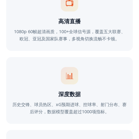
📺
高清直播
1080p 60帧超清画质，100+全球信号源，覆盖五大联赛、
欧冠、亚冠及国家队赛事，多视角切换流畅不卡顿。
📊
深度数据
历史交锋、球员热区、xG预期进球、控球率、射门分布、赛
后评分，数据模型覆盖超过1000项指标。