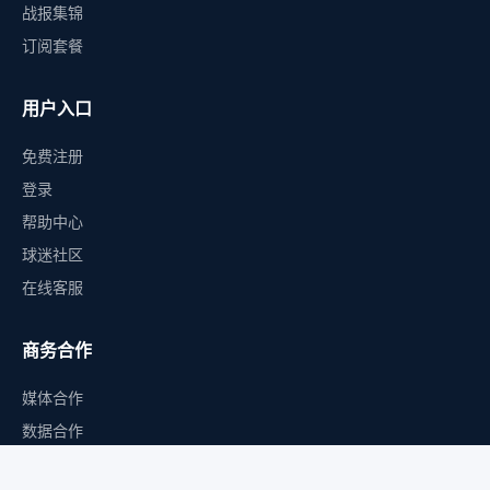
战报集锦
订阅套餐
用户入口
免费注册
登录
帮助中心
球迷社区
在线客服
商务合作
媒体合作
数据合作
赛事合作