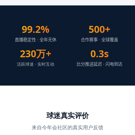
99.2%
500+
直播稳定性 · 全年无休
合作赛事 · 全球覆盖
230万+
0.3s
活跃球迷 · 实时互动
比分推送延迟 · 闪电到达
球迷真实评价
来自今年会社区的真实用户反馈