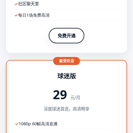
社区聊天室
每日1场免费高清
免费开通
最受欢迎
球迷版
29
元/月
深度球迷首选，高清畅享
1080p 60帧高清直播