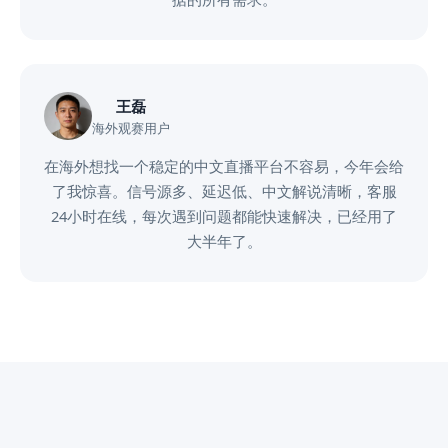
王磊
海外观赛用户
在海外想找一个稳定的中文直播平台不容易，今年会给
了我惊喜。信号源多、延迟低、中文解说清晰，客服
24小时在线，每次遇到问题都能快速解决，已经用了
大半年了。