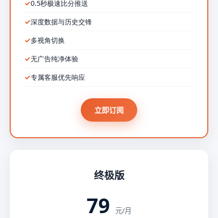
0.5秒极速比分推送
深度数据与历史交锋
多视角切换
无广告纯净体验
专属客服优先响应
立即订阅
终极版
79
元/月