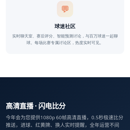
💬
球迷社区
实时聊天室、赛后评分、智能预测讨论，与百万球迷一起聊
球。每场比赛专属讨论区，热度实时可见。
高清直播 · 闪电比分
今年会为您提供1080p 60帧高清直播，0.5秒极速比分
推送，进球、红黄牌、换人实时提醒，全年运营不间