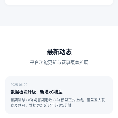
覆盖英超、西甲、意甲、德甲、法甲五大联赛，欧冠、欧
联、亚冠、解放者杯，以及世界杯、欧洲杯、美洲杯、亚
洲杯等国家队赛事，累计超过500项赛事。
最新动态
平台功能更新与赛事覆盖扩展
2025-06-20
数据板块升级：新增xG模型
预期进球 (xG) 与预期助攻 (xA) 模型正式上线，覆盖五大联
赛及欧冠，数据更新延迟不超过5分钟。