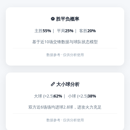
⚽ 胜平负概率
主胜
55%
| 平局
25%
| 客胜
20%
基于近10场交锋数据与球队状态模型
数据参考 · 仅供分析使用
📏 大小球分析
大球 (>2.5)
62%
| 小球 (<2.5)
38%
双方近6场场均进球2.8球，进攻火力充足
数据参考 · 仅供分析使用