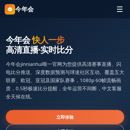
今年会
☰
⚽
今年会
快人一步
高清直播·实时比分
今年会jinnianhui唯一官网为您提供高清赛事直播、闪
电比分推送、深度数据预测与球迷社区互动。覆盖五大
联赛、欧冠、亚冠及国家队赛事，1080p 60帧流畅画
质，0.5秒极速比分提醒，全年运营不间断，中文客服
全天候在线。
立即体验