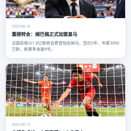
2025-06-16
重磅转会：姆巴佩正式加盟皇马
法国前锋以1.8亿欧转会费登陆伯纳乌，签约5年，年薪3000
万欧，新赛季身披9号。
2025-06-15