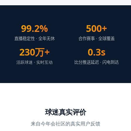
99.2%
500+
直播稳定性 · 全年无休
合作赛事 · 全球覆盖
230万+
0.3s
活跃球迷 · 实时互动
比分推送延迟 · 闪电到达
球迷真实评价
来自今年会社区的真实用户反馈