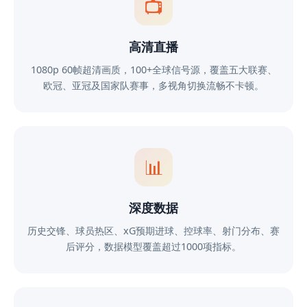
📺
高清直播
1080p 60帧超清画质，100+全球信号源，覆盖五大联赛、
欧冠、亚冠及国家队赛事，多视角切换流畅不卡顿。
📊
深度数据
历史交锋、球员热区、xG预期进球、控球率、射门分布、赛
后评分，数据模型覆盖超过1000项指标。