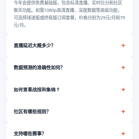
今年会提供免费基础版，包含标清直播、实时比分和社区
聊天功能。如需1080p高清直播、深度数据等高级功能，
可选择球迷版或终极版订阅套餐，价格分别为29元/月和79
元/月。
直播延迟大概多少？
今年会高清直播采用自研低延迟推流技术，延迟控制在1-2
秒以内，比分推送延迟约0.3秒，让您获得接近实时的观赛
数据预测的准确性如何？
体验，比传统电视转播快5-10秒。
胜负预测模型基于近10年赛事数据与机器学习算法，综合
球队状态、历史交锋、伤病、主客场等维度，准确率约
如何查看战报和集锦？
68%-72%，仅供数据参考，不构成任何投资建议。
在「最新战报」板块可查看每日热门比赛战报、进球集锦
和转会新闻。订阅用户还可观看完整比赛回放，支持倍速
社区有哪些规则？
播放和片段分享功能。
社区倡导文明聊球，禁止人身攻击、刷屏广告、涉政涉黄
内容。每个比赛日有专属讨论区，实时在线人数显示，优
支持哪些赛事？
质评论可获得点赞置顶。