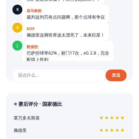
R
皇马铁粉
裁判这判罚有点问题啊，那个点球有争议
K
KOP
佩德里这脚世界波太漂亮了，未来巨星！
J
数据控
巴萨控球率62%，射门17次，xG 2.8，完全
配得上胜利
发送
⭐ 赛后评分 · 国家德比
莱万多夫斯基
★★★★★
佩德里
★★★★★