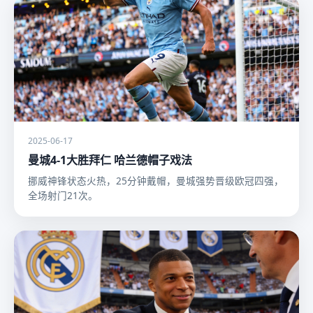
2025-06-17
曼城4-1大胜拜仁 哈兰德帽子戏法
挪威神锋状态火热，25分钟戴帽，曼城强势晋级欧冠四强，
全场射门21次。